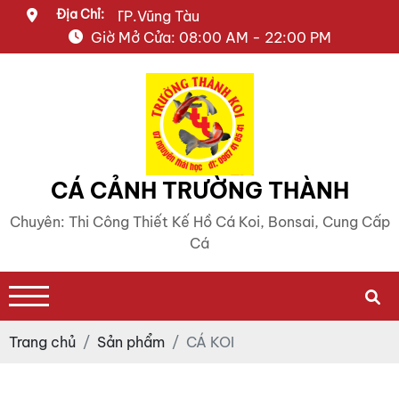
Địa Chỉ:
i Học, P.7, TP.Vũng Tàu
Giờ Mở Cửa: 08:00 AM - 22:00 PM
CÁ CẢNH TRƯỜNG THÀNH
Chuyên: Thi Công Thiết Kế Hồ Cá Koi, Bonsai, Cung Cấp
Cá
Trang chủ
Sản phẩm
CÁ KOI