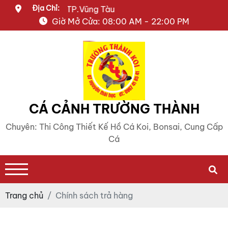
Địa Chỉ:
Thái Học, P.7, TP.Vũng Tàu
Giờ Mở Cửa: 08:00 AM - 22:00 PM
CÁ CẢNH TRƯỜNG THÀNH
Chuyên: Thi Công Thiết Kế Hồ Cá Koi, Bonsai, Cung Cấp
Cá
Trang chủ
Chính sách trả hàng