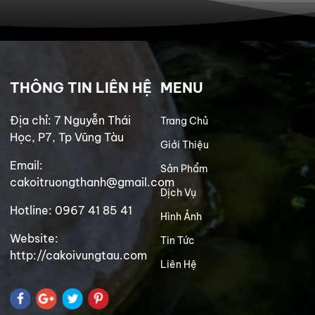
THÔNG TIN LIÊN HỆ
MENU
Địa chỉ: 7 Nguyễn Thái
Trang Chủ
Học, P7, Tp Vũng Tàu
Giới Thiệu
Email:
Sản Phẩm
cakoitruongthanh@gmail.com
Dịch Vụ
Hotline: 0967 41 85 41
Hình Ảnh
Website:
Tin Tức
http://cakoivungtau.com
Liên Hệ