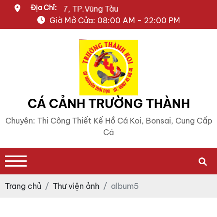
Địa Chỉ:
ễn Thái Học, P.7, TP.Vũng Tàu
Giờ Mở Cửa: 08:00 AM - 22:00 PM
CÁ CẢNH TRƯỜNG THÀNH
Chuyên: Thi Công Thiết Kế Hồ Cá Koi, Bonsai, Cung Cấp
Cá
Trang chủ
Thư viện ảnh
album5