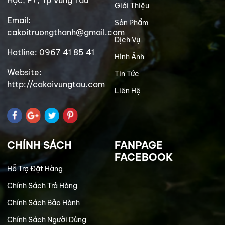
Học, P7, Tp Vũng Tàu
Giới Thiệu
Email:
Sản Phẩm
cakoitruongthanh@gmail.com
Dịch Vụ
Hotline: 0967 41 85 41
Hình Ảnh
Website:
Tin Tức
http://cakoivungtau.com
Liên Hệ
CHÍNH SÁCH
FANPAGE
FACEBOOK
Hỗ Trợ Đặt Hàng
Chính Sách Trả Hàng
Chính Sách Bảo Hành
Chính Sách Người Dùng