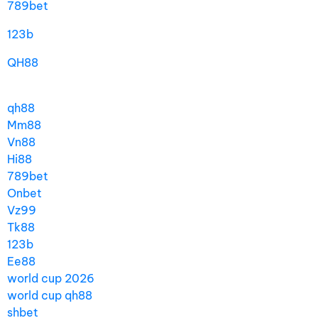
789bet
123b
QH88
qh88
Mm88
Vn88
Hi88
789bet
Onbet
Vz99
Tk88
123b
Ee88
world cup 2026
world cup qh88
shbet