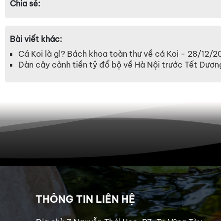
Chia sẻ:
Bài viết khác:
Cá Koi là gì? Bách khoa toàn thư về cá Koi - 28/12/
Dàn cây cảnh tiền tỷ đổ bộ về Hà Nội trước Tết Dươn
THÔNG TIN LIÊN HỆ