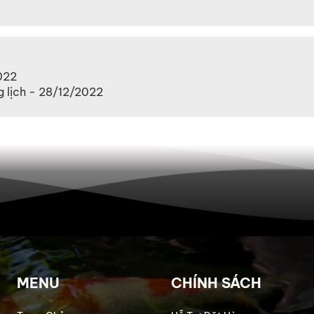
2022
g lịch - 28/12/2022
MENU
CHÍNH SÁCH