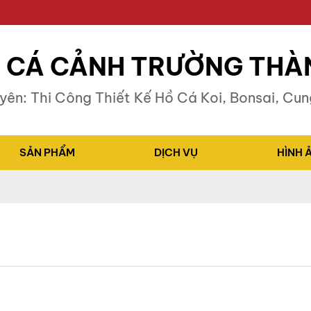
Nguyễn Thái Học, P.7, TP.Vũng Tàu
CÁ CẢNH TRƯỜNG THÀ
yên: Thi Công Thiết Kế Hồ Cá Koi, Bonsai, Cu
SẢN PHẨM
DỊCH VỤ
HÌNH 