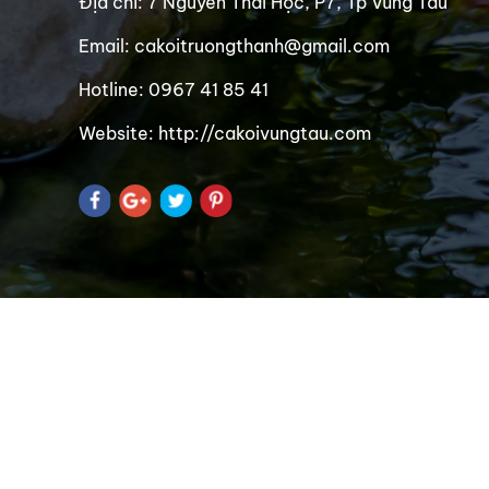
Địa chỉ: 7 Nguyễn Thái Học, P7, Tp Vũng Tàu
Email: cakoitruongthanh@gmail.com
Hotline: 0967 41 85 41
Website: http://cakoivungtau.com