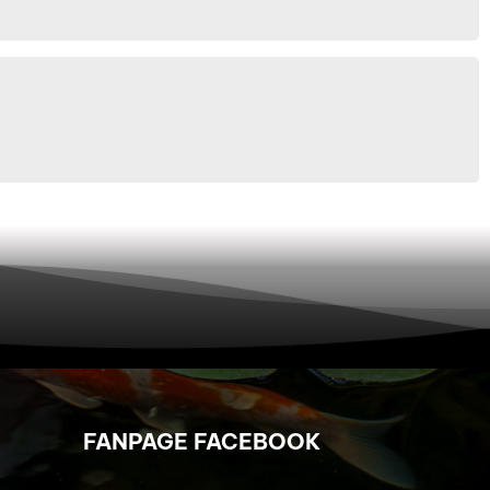
FANPAGE FACEBOOK