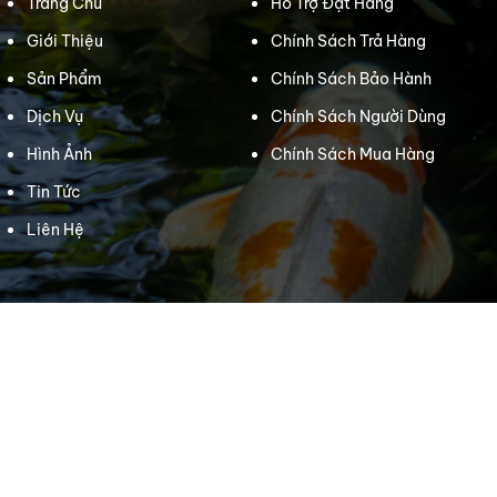
Trang Chủ
Hỗ Trợ Đặt Hàng
Giới Thiệu
Chính Sách Trả Hàng
Sản Phẩm
Chính Sách Bảo Hành
Dịch Vụ
Chính Sách Người Dùng
Hình Ảnh
Chính Sách Mua Hàng
Tin Tức
Liên Hệ