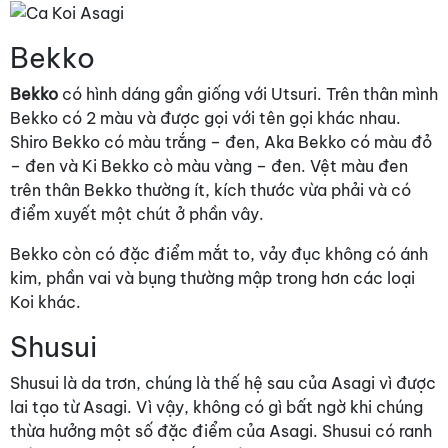
Bekko
Bekko
có hình dáng gần giống với Utsuri. Trên thân mình
Bekko có 2 màu và được gọi với tên gọi khác nhau.
Shiro Bekko có màu trắng – đen, Aka Bekko có màu đỏ
– đen và Ki Bekko cò màu vàng – đen. Vệt màu đen
trên thân Bekko thường ít, kích thước vừa phải và có
điểm xuyết một chút ở phần vây.
Bekko còn có đặc điểm mắt to, vảy đục không có ánh
kim, phần vai và bụng thường mập trong hơn các loại
Koi khác.
Shusui
Shusui là da trơn, chúng là thế hệ sau của Asagi vì được
lai tạo từ Asagi. Vì vậy, không có gì bất ngờ khi chúng
thừa hưởng một số đặc điểm của Asagi. Shusui có ranh