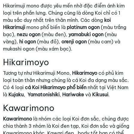
Hikarimuji mono được yêu mến nhờ đặc điểm ánh kim
loại trên phần lưng. Chúng cũng là dòng Koi chỉ có 1
màu sắc duy nhất trên thân mình. Các dòng
koi
Hikarimuji
mono phổ biến là
platinum ogon
(màu trắng
bạc),
nezu ogon
(màu đen),
yamabuki ogon
(màu
vàng),
hi ogon
(màu đỏ),
orenji ogon
(màu cam) và
mukashi ogon (màu xám bạc).
Hikarimoyo
Tương tự như Hikarimuji Mono,
Hikarimoyo
có phủ kim
loại toàn thân nhưng chúng là cá Koi đa dạng màu sắc.
Có 4 loại
cá Koi Hikarimoyo phổ biến
nhất tại Việt Nam
là
Kujaku
,
Yamatonishiki
,
Hariwake
và
Kikusui
.
Kawarimono
Kawarimono
là nhóm các loại Koi đơn sắc, chúng được
chia thành 3 nhóm là Koi đen tạp, Koi đơn sắc và giống
Kawarimono khác. Kawari đẹp , body tốt bạn có thể