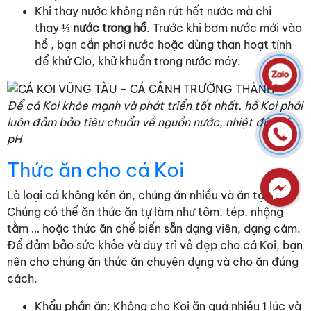
Khi thay nước không nên rút hết nước mà chỉ
thay
⅓ nước trong hồ
. Trước khi bơm nước mới vào
hồ , bạn cần phơi nước hoặc dùng than hoạt tính
để khử Clo, khử khuẩn trong nước máy.
Để cá Koi khỏe mạnh và phát triển tốt nhất, hồ Koi phải
luôn đảm bảo tiêu chuẩn về nguồn nước, nhiệt độ, độ
pH
Thức ăn cho cá Koi
Là loại cá không kén ăn, chúng ăn nhiều và ăn tạp.
Chúng có thể ăn thức ăn tự làm như tôm, tép, nhộng
tằm … hoặc thức ăn chế biến sẵn dạng viên, dạng cám.
Để đảm bảo sức khỏe và duy trì vẻ đẹp cho cá Koi, bạn
nên cho chúng ăn thức ăn chuyên dụng và cho ăn đúng
cách.
Khẩu phần ăn: Không cho Koi ăn quá nhiều 1 lúc và