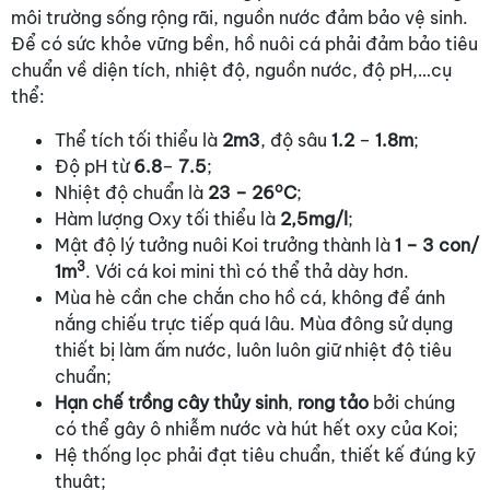
môi trường sống rộng rãi, nguồn nước đảm bảo vệ sinh.
Để có sức khỏe vững bền, hồ nuôi cá phải đảm bảo tiêu
chuẩn về diện tích, nhiệt độ, nguồn nước, độ pH,…cụ
thể:
Thể tích tối thiểu là
2m3
, độ sâu
1.2
–
1.8m
;
Độ pH từ
6.8
–
7.5
;
o
Nhiệt độ chuẩn là
23 – 26
C
;
Hàm lượng Oxy tối thiểu là
2,5mg/l
;
Mật độ lý tưởng nuôi Koi trưởng thành là
1 – 3 con/
3
1m
. Với cá koi mini thì có thể thả dày hơn.
Mùa hè cần che chắn cho hồ cá, không để ánh
nắng chiếu trực tiếp quá lâu. Mùa đông sử dụng
thiết bị làm ấm nước, luôn luôn giữ nhiệt độ tiêu
chuẩn;
Hạn chế trồng cây thủy sinh
,
rong tảo
bởi chúng
có thể gây ô nhiễm nước và hút hết oxy của Koi;
Hệ thống lọc phải đạt tiêu chuẩn, thiết kế đúng kỹ
thuật;