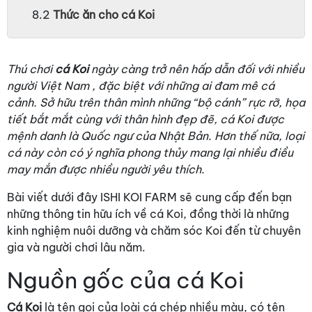
Thức ăn cho cá Koi
Thú chơi
cá Koi
ngày càng trở nên hấp dẫn đối với nhiều
người Việt Nam , đặc biệt với những ai đam mê cá
cảnh. Sở hữu trên thân mình những “bộ cánh” rực rỡ, họa
tiết bắt mắt cùng với thân hình đẹp đẽ, cá Koi được
mệnh danh là Quốc ngư của Nhật Bản. Hơn thế nữa, loại
cá này còn có ý nghĩa phong thủy mang lại nhiều điều
may mắn được nhiều người yêu thích.
Bài viết dưới đây ISHI KOI FARM sẽ cung cấp đến bạn
những thông tin hữu ích về cá Koi, đồng thời là những
kinh nghiệm nuôi dưỡng và chăm sóc Koi đến từ chuyên
gia và người chơi lâu năm.
Nguồn gốc của cá Koi
Cá Koi
là tên gọi của loài cá chép nhiều màu, có tên