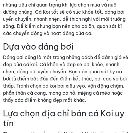
những tiêu chí quan trọng khi lựa chọn mua và nuôi
dưỡng chúng. Cá Koi tốt sẽ có sức khỏe tốt, dáng bơi
uyển chuyển, nhanh nhẹn, dễ thích nghi với môi trường
sống. Để kiểm chứng bạn nên cho cá ăn, quan sát kĩ
các chuyển động và hoạt động của cá.
Dựa vào dáng bơi
Dáng bơi cũng là một trong những cách để đánh giá vẻ
đep của cá koi. Cá khỏe và đẹp sẽ bơi khỏe, nhanh
nhẹn, dáng bơi uyển chuyển. Bạn cần quan sát kỹ cá
bơi từ điểm bắt đầu đến điểm kết thúc, bơi cao và bơi
thấp. Tránh chọn cá koi bơi xiêu vẹo, vận động chậm,
phần thân cá cong, mang cá hở, miệng cá méo hoặc
thấy các điểm không đẹp mắt khác.
Lựa chọn địa chỉ bán cá Koi uy
tín