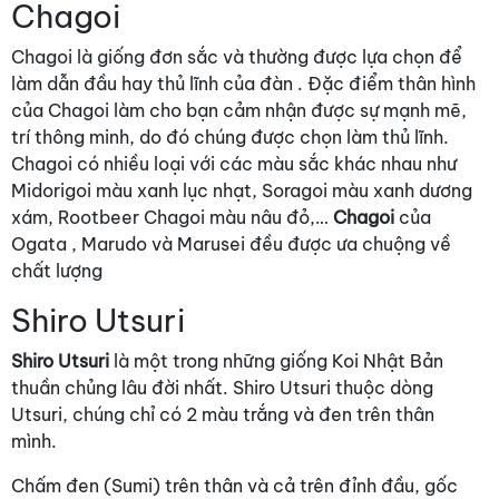
Chagoi
Chagoi là giống đơn sắc và thường được lựa chọn để
làm dẫn đầu hay thủ lĩnh của đàn . Đặc điểm thân hình
của Chagoi làm cho bạn cảm nhận được sự mạnh mẽ,
trí thông minh, do đó chúng được chọn làm thủ lĩnh.
Chagoi có nhiều loại với các màu sắc khác nhau như
Midorigoi màu xanh lục nhạt, Soragoi màu xanh dương
xám, Rootbeer Chagoi màu nâu đỏ,…
Chagoi
của
Ogata , Marudo và Marusei đều được ưa chuộng về
chất lượng
Shiro Utsuri
Shiro Utsuri
là một trong những giống Koi Nhật Bản
thuần chủng lâu đời nhất. Shiro Utsuri thuộc dòng
Utsuri, chúng chỉ có 2 màu trắng và đen trên thân
mình.
Chấm đen (Sumi) trên thân và cả trên đỉnh đầu, gốc