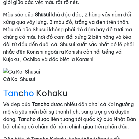
giới giữa các vệt màu rất rõ nét.
Màu sắc của
Shusui
khá độc đáo, 2 hàng vảy nằm đối
xứng qua vây lưng, 3 màu đỏ, trắng và đen trên thân.
Màu đỏ của Shusui không phải đỏ đậm hay đỏ tươi mà
chúng có màu hơi đỏ cam đối xứng 2 bên hông và kéo
dài từ đầu đến đuôi cá. Shusui xuất sắc nhất có lẽ phải
nhắc đến Konishi ngoài ra Konishi còn nổi tiếng với
Kujaku , Ochiba và đặc biệt là Karashi
Cá Koi Shusui
Tan
c
ho
Kohaku
Vẻ đẹp của
Tancho
được nhiều dân chơi cá Koi ngưỡng
mộ và yêu mến bởi sự thanh lịch, sang trọng và duyên
dáng. Tancho được liên tưởng tới quốc kỳ của Nhật Bản
bởi chúng có chấm đỏ nằm chính giữa trên phần đầu.