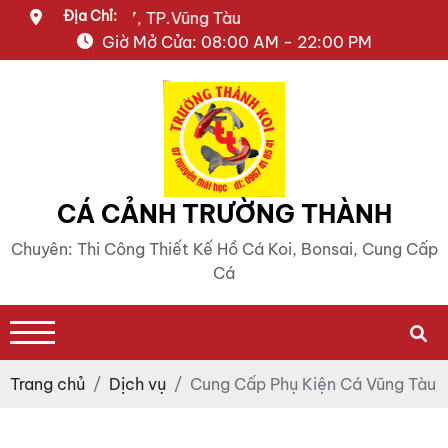
Địa Chỉ:
n Thái Học, P.7, TP.Vũng Tàu
Giờ Mở Cửa: 08:00 AM - 22:00 PM
CÁ CẢNH TRƯỜNG THÀNH
Chuyên: Thi Công Thiết Kế Hồ Cá Koi, Bonsai, Cung Cấp
Cá
Trang chủ
Dịch vụ
Cung Cấp Phụ Kiện Cá Vũng Tàu