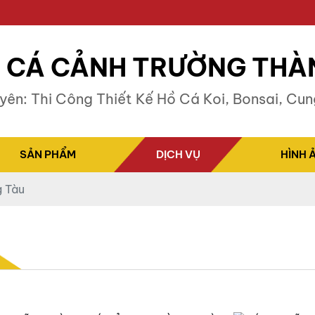
ái Học, P.7, TP.Vũng Tàu
CÁ CẢNH TRƯỜNG THÀ
yên: Thi Công Thiết Kế Hồ Cá Koi, Bonsai, Cu
SẢN PHẨM
DỊCH VỤ
HÌNH 
g Tàu