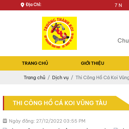
Địa Chỉ:
7 Nguyễn Th
Chu
TRANG CHỦ
GIỚI THIỆU
Trang chủ
Dịch vụ
Thi Công Hồ Cá Koi Vũn
THI CÔNG HỒ CÁ KOI VŨNG TÀU
Ngày đăng: 27/12/2022 03:55 PM